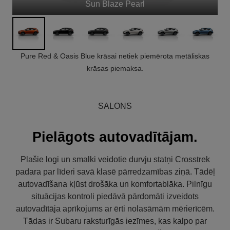
Sun Blaze Pearl
Pure Red & Oasis Blue krāsai netiek piemērota metāliskas
krāsas piemaksa.
SALONS
Pielāgots autovadītājam.
Plašie logi un smalki veidotie durvju statņi Crosstrek
padara par līderi savā klasē pārredzamības ziņā. Tādēļ
autovadīšana kļūst drošāka un komfortablāka. Pilnīgu
situācijas kontroli piedāvā pārdomāti izveidots
autovadītāja aprīkojums ar ērti nolasāmām mērierīcēm.
Tādas ir Subaru raksturīgās iezīmes, kas kalpo par