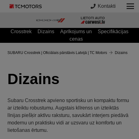
Kontakti
LIETOTI AUTO
Crosstrek
Dizains
Aprīkojums un
Specifikācijas
cenas
SUBARU Crosstrek | Oficiālais pārstāvis Latvijā | TC Motors
Dizains
Dizains
Subaru Crosstrek apvieno sportisku un kompaktu formu
ar izteiktu robustumu. Augstais klīrenss un izteiktās
līnijas piešķir aktīvu raksturu, savukārt interjers piedāvā
modernu un praktisku vidi ar uzsvaru uz komfortu un
lietošanas ērtumu.