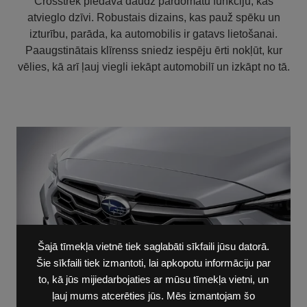
Crosstrek piedāvā daudz pārdomātu funkciju, kas
atvieglo dzīvi. Robustais dizains, kas pauž spēku un
izturību, parāda, ka automobilis ir gatavs lietošanai.
Paaugstinātais klīrenss sniedz iespēju ērti nokļūt, kur
vēlies, kā arī ļauj viegli iekāpt automobilī un izkāpt no tā.
Šajā tīmekļa vietnē tiek saglabāti sīkfaili jūsu datorā.
Šie sīkfaili tiek izmantoti, lai apkopotu informāciju par
to, kā jūs mijiedarbojaties ar mūsu tīmekļa vietni, un
ļauj mums atcerēties jūs. Mēs izmantojam šo