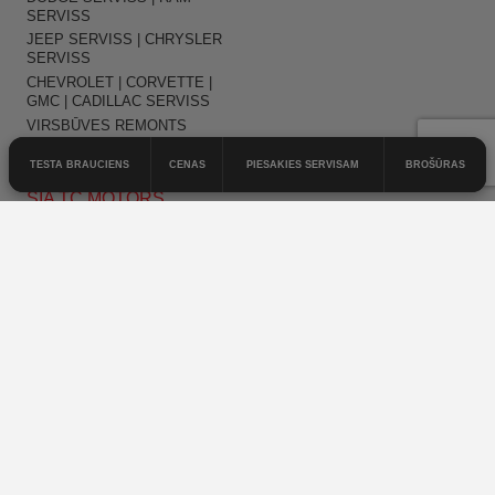
SERVISS
JEEP SERVISS | CHRYSLER
SERVISS
CHEVROLET | CORVETTE |
GMC | CADILLAC SERVISS
VIRSBŪVES REMONTS
PRETRŪSAS APSTRĀDE
TESTA BRAUCIENS
CENAS
PIESAKIES SERVISAM
BROŠŪRAS
SIA TC MOTORS
VECĀ BIĶERNIEKU IELA 3,
RĪGA
+371 67812828
Reģ.Nr 40003387085
PVN Reģ.Nr LV40003387085
Mēs esam šeit
© 2026
SIA TC Motors