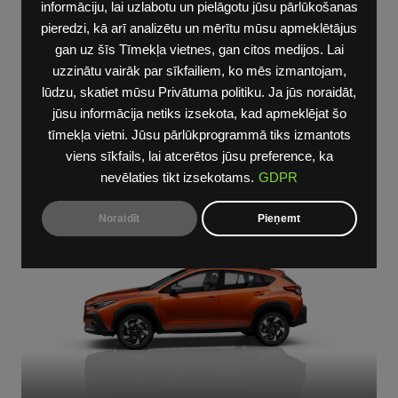
informāciju, lai uzlabotu un pielāgotu jūsu pārlūkošanas
pieredzi, kā arī analizētu un mērītu mūsu apmeklētājus
gan uz šīs Tīmekļa vietnes, gan citos medijos. Lai
uzzinātu vairāk par sīkfailiem, ko mēs izmantojam,
lūdzu, skatiet mūsu Privātuma politiku. Ja jūs noraidāt,
jūsu informācija netiks izsekota, kad apmeklējat šo
tīmekļa vietni. Jūsu pārlūkprogrammā tiks izmantots
viens sīkfails, lai atcerētos jūsu preference, ka
nevēlaties tikt izsekotams.
GDPR
Vairak
Noraidīt
Pieņemt