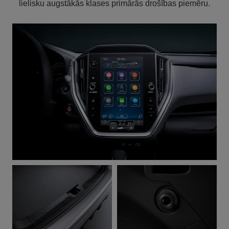
lielisku augstākās klases primārās drošības piemēru.