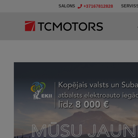
+37167812828
SALONS
SERVIS