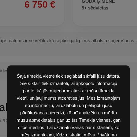
GODA ĢIMENE
6 750 €
5+ sēdvietas
trācijas datums ir ne vēlāks kā septiņi gadi pirms atbalsta saņemšana
egādes izmaksām.
Šajā tīmekļa vietnē tiek saglabāti sīkfaili jūsu datorā.
Šie sīkfaili tiek izmantoti, lai apkopotu informāciju
par to, kā jūs mijiedarbojaties ar mūsu tīmekļa
vietni, un ļauj mums atcerēties jūs. Mēs izmantojam
alsta
šo informāciju, lai uzlabotu un pielāgotu jūsu
pārlūkošanas pieredzi, kā arī analizētu un mērītu
a apmēru.
mūsu apmeklētājus gan uz šīs Tīmekļa vietnes, gan
citos medijos. Lai uzzinātu vairāk par sīkfailiem, ko
mēs izmantojam, lūdzu, skatiet mūsu Privātuma