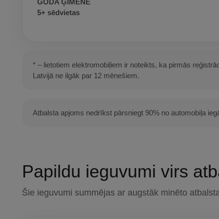
GODA ĢIMENE
5+ sēdvietas
* – lietotiem elektromobiļiem ir noteikts, ka pirmās reģis
Latvijā ne ilgāk par 12 mēnešiem.
Atbalsta apjoms nedrīkst pārsniegt 90% no automobiļa i
Papildu ieguvumi virs atb
Šie ieguvumi summējas ar augstāk minēto atbalst