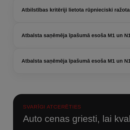
Atbilstības kritēriji lietota rūpnieciski ražo
Atbalsta saņēmēja īpašumā esoša M1 un N1 
Atbalsta saņēmēja īpašumā esoša M1 un N1
SVARĪGI ATCERĒTIES
Auto cenas griesti, lai kva