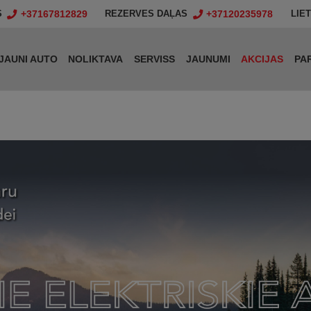
+37167812829
+37120235978
S
REZERVES DAĻAS
LIE
JAUNI AUTO
NOLIKTAVA
SERVISS
JAUNUMI
AKCIJAS
PA