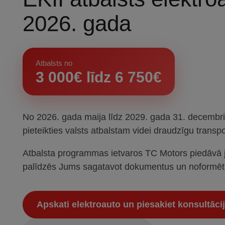
2026. gada
Atbalsts no
3 000€ līdz 6 750€
No 2026. gada maija līdz 2029. gada 31. decembrim
pieteikties valsts atbalstam videi draudzīgu transpo
Atbalsta programmas ietvaros TC Motors piedāvā ja
palīdzēs Jums sagatavot dokumentus un noformēt 
Apskati elektroauto un piesakiet konsultācij