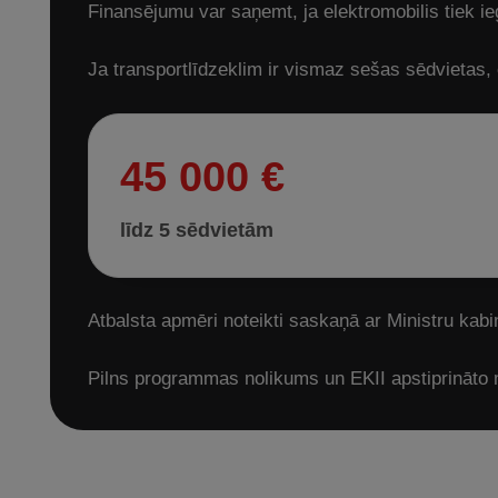
Finansējumu var saņemt, ja elektromobilis tiek i
Ja transportlīdzeklim ir vismaz sešas sēdvietas,
45 000 €
līdz 5 sēdvietām
Atbalsta apmēri noteikti saskaņā ar Ministru kab
Pilns programmas nolikums un EKII apstiprināto