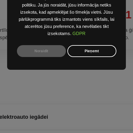
politiku. Ja jūs noraidāt, jūsu informācija netiks
papildus 1
izsekota, kad apmeklējat šo tīmekļa vietni. Jūsu
pārlūkprogrammā tiks izmantots viens sīkfails, lai
atcerētos jūsu preference, ka nevēlaties tikt
tlīdzekļa norakstīšanu
Papildu atbalsts Goda ģ
izsekotams.
GDPR
 spēkiem.
bērnu sākot ar ceturto.
Noraidīt
Pieņemt
 elektroauto iegādei