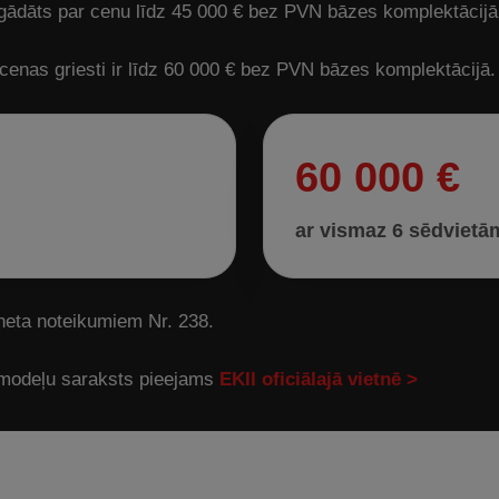
egādāts par cenu līdz 45 000 € bez PVN bāzes komplektācijā
 cenas griesti ir līdz 60 000 € bez PVN bāzes komplektācijā.
60 000 €
ar vismaz 6 sēdvietā
ineta noteikumiem Nr. 238.
 modeļu saraksts pieejams
EKII oficiālajā vietnē >