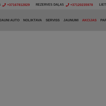
+37167812829
+37120235978
S
REZERVES DAĻAS
LIE
JAUNI AUTO
NOLIKTAVA
SERVISS
JAUNUMI
AKCIJAS
PA