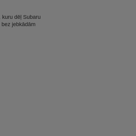
s, kuru dēļ Subaru
lāt bez jebkādām