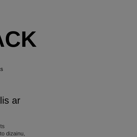
ACK
as
is ar
ts
to dizainu,