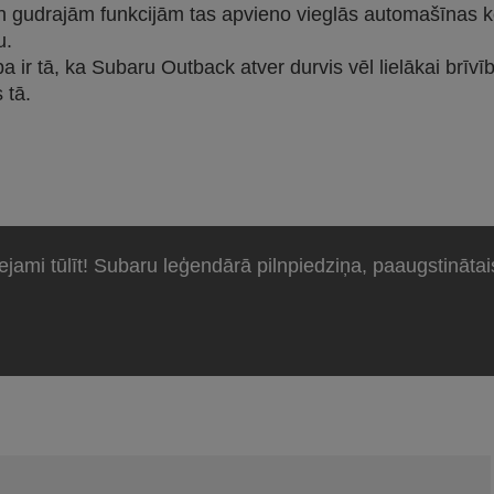
n gudrajām funkcijām tas apvieno vieglās automašīnas k
u.
ba ir tā, ka Subaru Outback atver durvis vēl lielākai brīvī
 tā.
jami tūlīt! Subaru leģendārā pilnpiedziņa, paaugstinātai