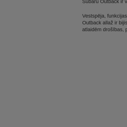
Subaru Outback ir v
Vestspēja, funkcijas
Outback allaž ir bij
atlaidēm drošības, 