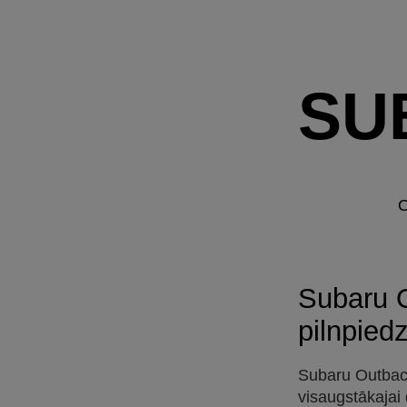
SU
O
Subaru O
pilnpied
Subaru Outback 
visaugstākajai 