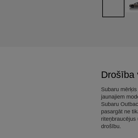
Drošība 
Subaru mērķis i
jaunajiem mod
Subaru Outback
pasargāt ne ti
riteņbraucējus
drošību.