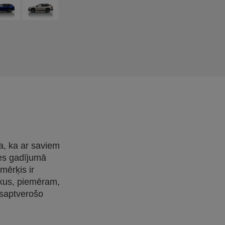
na, ka ar saviem
es gadījumā
mērķis ir
ekus, piemēram,
isaptverošo