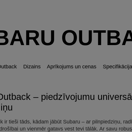
BARU OUTB
utback
Dizains
Aprīkojums un cenas
Specifikācij
utback – piedzīvojumu universāl
ziņu
ir tieši tāds, kādam jābūt Subaru – ar pilnpiedziņu, radī
drošībai un vienmēr gatavs vest tevi tālāk. Ar savu robus