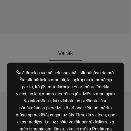
Vairak
Šajā tīmekļa vietnē tiek saglabāti sīkfaili jūsu datorā.
Šie sīkfaili tiek izmantoti, lai apkopotu informāciju
par to, kā jūs mijiedarbojaties ar mūsu tīmekļa
vietni, un ļauj mums atcerēties jūs. Mēs izmantojam
šo informāciju, lai uzlabotu un pielāgotu jūsu
pārlūkošanas pieredzi, kā arī analizētu un mērītu
mūsu apmeklētājus gan uz šīs Tīmekļa vietnes, gan
citos medijos. Lai uzzinātu vairāk par sīkfailiem, ko
mēs izmantojam, lūdzu, skatiet mūsu Privātuma