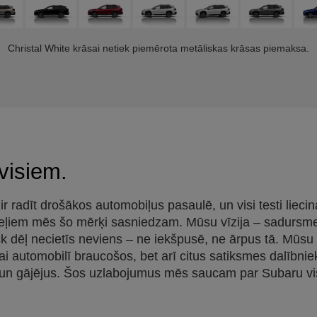
Christal White krāsai netiek piemērota metāliskas krāsas piemaksa.
visiem.
r radīt drošākos automobiļus pasaulē, un visi testi lieci
eļiem mēs šo mērķi sasniedzam. Mūsu vīzija – sadursm
 dēļ necietīs neviens – ne iekšpusē, ne ārpus tā. Mūsu 
kai automobilī braucošos, bet arī citus satiksmes dalībni
 un gājējus. Šos uzlabojumus mēs saucam par Subaru v