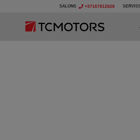
+37167812828
SALONS
SERVIS