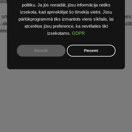
eidots ar rūpēm par tā īpašnieku.
politiku. Ja jūs noraidāt, jūsu informācija netiks
izsekota, kad apmeklējat šo tīmekļa vietni. Jūsu
 un vilkšanas jauda – tās ir galvenās prioritātes, iezīme
pārlūkprogrammā tiks izmantots viens sīkfails, lai
is aktīvu ģimeņu iecienītākais un iekārotākais auto, turk
atcerētos jūsu preference, ka nevēlaties tikt
pieejamības un ērtību jomā.
izsekotams.
GDPR
Noraidīt
Pieņemt