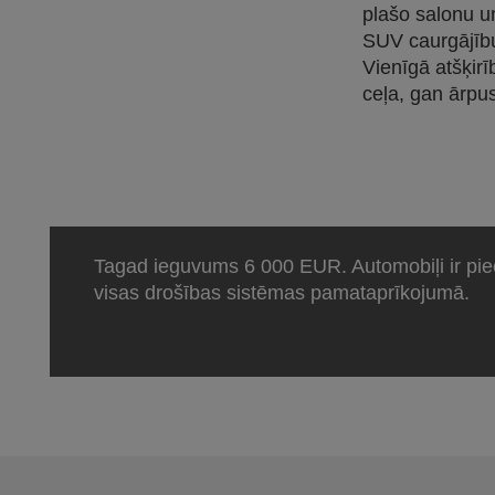
plašo salonu u
SUV caurgājīb
Vienīgā atšķirī
ceļa, gan ārpus
Tagad ieguvums 6 000 EUR. Automobiļi ir piee
visas drošības sistēmas pamataprīkojumā.