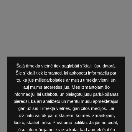
Šajā tīmekļa vietnē tiek saglabāti sīkfaili jūsu datorā.
Šie sīkfaili tiek izmantoti, lai apkopotu informāciju par
to, kā jūs mijiedarbojaties ar mūsu tīmekļa vietni, un
ļauj mums atcerēties jūs. Mēs izmantojam šo
informāciju, lai uzlabotu un pielāgotu jūsu pārlūkošanas
pieredzi, kā arī analizētu un mērītu mūsu apmeklētājus
gan uz šīs Tīmekļa vietnes, gan citos medijos. Lai
uzzinātu vairāk par sīkfailiem, ko mēs izmantojam,
lūdzu, skatiet mūsu Privātuma politiku. Ja jūs noraidāt,
jūsu informācija netiks izsekota, kad apmeklējat šo