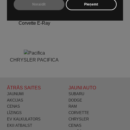
CORVETTE STINGRAY
CORVETTE Z06
Noraidīt
Pieņemt
Corvette E-Ray
CHRYSLER PACIFICA
ĀTRĀS SAITES
JAUNI AUTO
JAUNUMI
SUBARU
AKCIJAS
DODGE
CENAS
RAM
LĪZINGS
CORVETTE
EV KALKULATORS
CHRYSLER
EKII ATBALST
CENAS