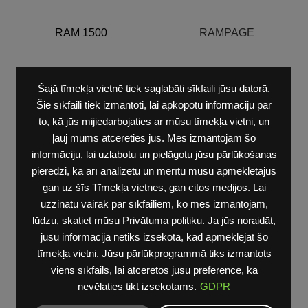
RAM 1500
RAMPAGE
Šajā tīmekļa vietnē tiek saglabāti sīkfaili jūsu datorā.
Šie sīkfaili tiek izmantoti, lai apkopotu informāciju par
to, kā jūs mijiedarbojaties ar mūsu tīmekļa vietni, un
ļauj mums atcerēties jūs. Mēs izmantojam šo
DURANGO
informāciju, lai uzlabotu un pielāgotu jūsu pārlūkošanas
SIXPACK
pieredzi, kā arī analizētu un mērītu mūsu apmeklētājus
gan uz šīs Tīmekļa vietnes, gan citos medijos. Lai
uzzinātu vairāk par sīkfailiem, ko mēs izmantojam,
lūdzu, skatiet mūsu Privātuma politiku. Ja jūs noraidāt,
DAYTONA
jūsu informācija netiks izsekota, kad apmeklējat šo
tīmekļa vietni. Jūsu pārlūkprogrammā tiks izmantots
viens sīkfails, lai atcerētos jūsu preference, ka
nevēlaties tikt izsekotams.
GDPR