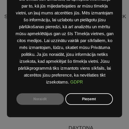
par to, kā jūs mijiedarbojaties ar mūsu tīmekļa
vietni, un ļauj mums atcerēties jūs. Mēs izmantojam
SOLTERRA
E-OUTBACK
šo informāciju, lai uzlabotu un pielāgotu jūsu
pārlūkošanas pieredzi, kā arī analizētu un mērītu
mūsu apmeklētājus gan uz šīs Tīmekļa vietnes, gan
citos medijos. Lai uzzinātu vairāk par sīkfailiem, ko
mēs izmantojam, lūdzu, skatiet mūsu Privātuma
politiku. Ja jūs noraidāt, jūsu informācija netiks
izsekota, kad apmeklējat šo tīmekļa vietni. Jūsu
RAMPAGE
pārlūkprogrammā tiks izmantots viens sīkfails, lai
atcerētos jūsu preference, ka nevēlaties tikt
izsekotams.
GDPR
Noraidīt
Pieņemt
DAYTONA