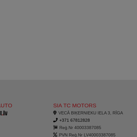
AUTO
SIA TC MOTORS
VECĀ BIĶERNIEKU IELA 3, RĪGA
+371 67812828
Reģ.Nr 40003387085
PVN Reģ.Nr LV40003387085