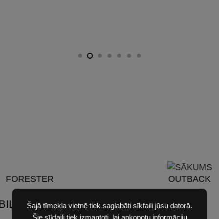
FORESTER
OUTBACK
IĻI
Šajā tīmekļa vietnē tiek saglabāti sīkfaili jūsu datorā.
Šie sīkfaili tiek izmantoti, lai apkopotu informāciju