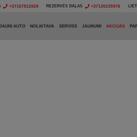
+37167812829
+37120235978
S
REZERVES DAĻAS
LIE
JAUNI AUTO
NOLIKTAVA
SERVISS
JAUNUMI
AKCIJAS
PA