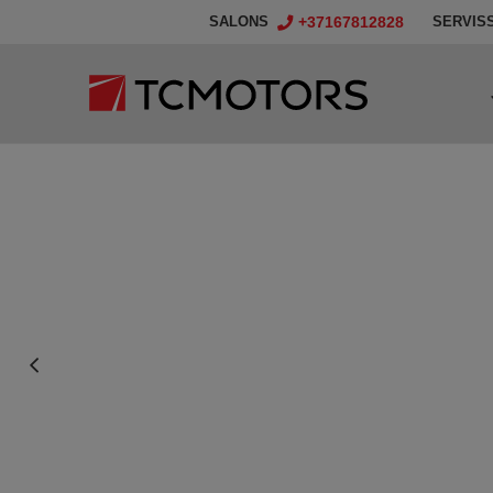
+37167812828
SALONS
SERVIS