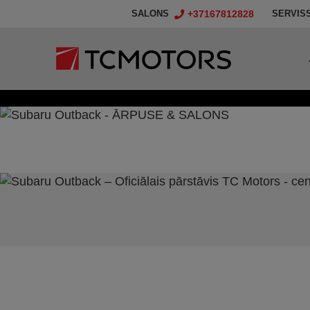
+37167812828
SALONS
SERVIS