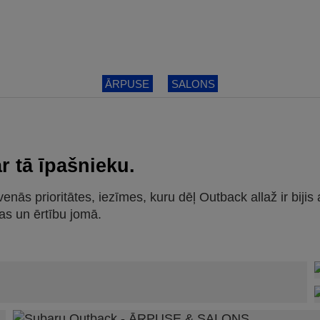
ĀRPUSE
SALONS
r tā īpašnieku.
venās prioritātes, iezīmes, kuru dēļ Outback allaž ir bijis
as un ērtību jomā.