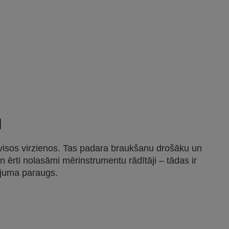
M
 visos virzienos. Tas padara braukšanu drošāku un
 ērti nolasāmi mērinstrumentu rādītāji – tādas ir
ojuma paraugs.