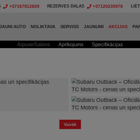
+37167812829
+37120235978
S
REZERVES DAĻAS
LIE
JAUNI AUTO
NOLIKTAVA
SERVISS
JAUNUMI
AKCIJAS
PA
Ārpuse/Salons
Aprīkojums
Specifikācijas
Vairāk