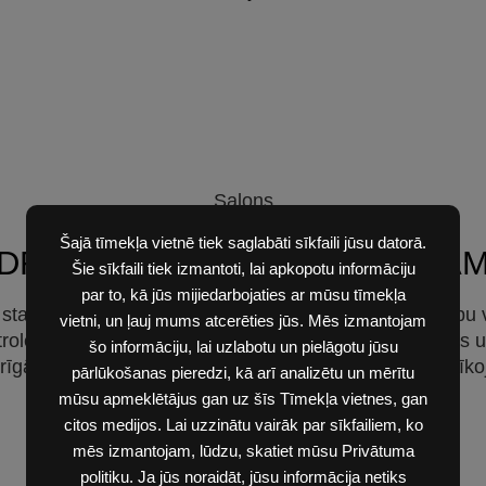
Salons
Šajā tīmekļa vietnē tiek saglabāti sīkfaili jūsu datorā.
DROŠA VIDE AUTOVADĪTĀJA
Šie sīkfaili tiek izmantoti, lai apkopotu informāciju
par to, kā jūs mijiedarbojaties ar mūsu tīmekļa
ju statņi Outback nodrošina savā klasē labāko redzamību
vietni, un ļauj mums atcerēties jūs. Mēs izmantojam
les iespējas, pārdomāti izvietots vadītāja aprīkojums un
šo informāciju, lai uzlabotu un pielāgotu jūsu
rīgākās iezīmes, un tas ir spožs primārā drošības aprīk
pārlūkošanas pieredzi, kā arī analizētu un mērītu
mūsu apmeklētājus gan uz šīs Tīmekļa vietnes, gan
citos medijos. Lai uzzinātu vairāk par sīkfailiem, ko
mēs izmantojam, lūdzu, skatiet mūsu Privātuma
politiku. Ja jūs noraidāt, jūsu informācija netiks