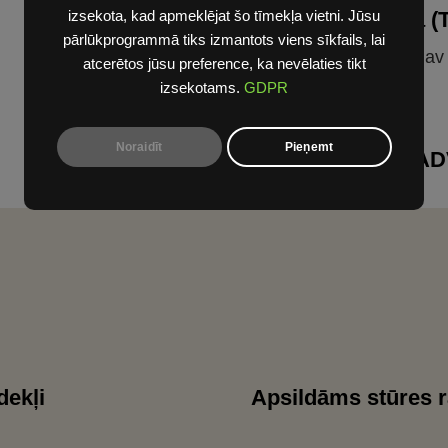
Brūna napas āda 
izsekota, kad apmeklējat šo tīmekļa vietni. Jūsu
pārlūkprogrammā tiks izmantots viens sīkfails, lai
*2 Brūna napas āda nav
atcerētos jūsu preference, ka nevēlaties tikt
izsekotams.
GDPR
Noraidīt
Pieņemt
Melns audums (A
dekļi
Apsildāms stūres r