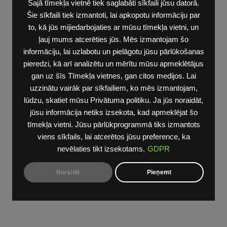
Šajā tīmekļa vietnē tiek saglabāti sīkfaili jūsu datorā.
224/165
Šie sīkfaili tiek izmantoti, lai apkopotu informāciju par
Degvielas
to, kā jūs mijiedarbojaties ar mūsu tīmekļa vietni, un
veids:
ļauj mums atcerēties jūs. Mēs izmantojam šo
elektrība
informāciju, lai uzlabotu un pielāgotu jūsu pārlūkošanas
Gala
pieredzi, kā arī analizētu un mērītu mūsu apmeklētājus
cena
gan uz šīs Tīmekļa vietnes, gan citos medijos. Lai
€36 400
uzzinātu vairāk par sīkfailiem, ko mēs izmantojam,
Parnesumkarba:
lūdzu, skatiet mūsu Privātuma politiku. Ja jūs noraidāt,
Direct
jūsu informācija netiks izsekota, kad apmeklējat šo
drive
tīmekļa vietni. Jūsu pārlūkprogrammā tiks izmantots
Līzings
viens sīkfails, lai atcerētos jūsu preference, ka
no:
nevēlaties tikt izsekotams.
GDPR
341
eur/men.
Noraidīt
Pieņemt
Akcijas:
Akcijas