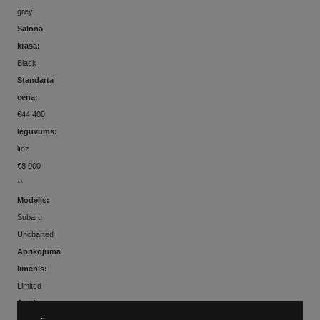
grey
Salona
krasa:
Black
Standarta
cena:
€44 400
Ieguvums:
līdz
€8 000
**
Modelis:
Subaru
Uncharted
Aprīkojuma
līmenis:
Limited
Jauda
zs / kw: