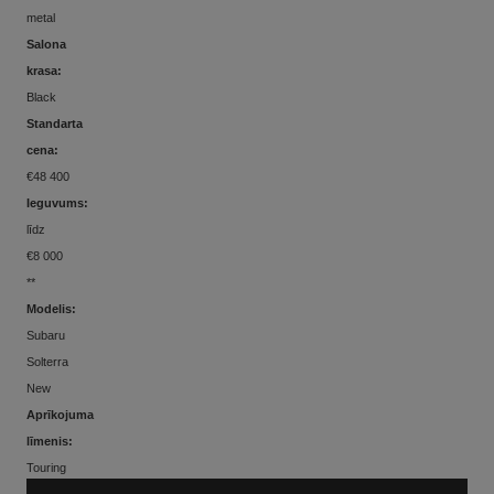
metal
Salona
krasa:
Black
Standarta
cena:
€48 400
Ieguvums:
līdz
€8 000
**
Modelis:
Subaru
Solterra
New
Aprīkojuma
līmenis:
Touring
Jauda