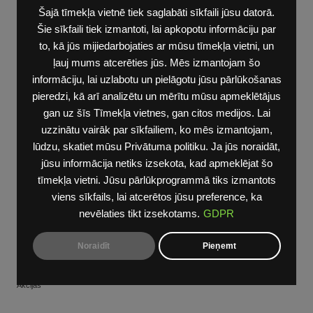
Šajā tīmekļa vietnē tiek saglabāti sīkfaili jūsu datorā.
zs / kw:
Šie sīkfaili tiek izmantoti, lai apkopotu informāciju par
347/255
to, kā jūs mijiedarbojaties ar mūsu tīmekļa vietni, un
Degvielas
ļauj mums atcerēties jūs. Mēs izmantojam šo
veids:
informāciju, lai uzlabotu un pielāgotu jūsu pārlūkošanas
elektrība
pieredzi, kā arī analizētu un mērītu mūsu apmeklētājus
Gala
gan uz šīs Tīmekļa vietnes, gan citos medijos. Lai
cena
uzzinātu vairāk par sīkfailiem, ko mēs izmantojam,
€40 400
lūdzu, skatiet mūsu Privātuma politiku. Ja jūs noraidāt,
Parnesumkarba:
jūsu informācija netiks izsekota, kad apmeklējat šo
Direct
tīmekļa vietni. Jūsu pārlūkprogrammā tiks izmantots
drive
viens sīkfails, lai atcerētos jūsu preference, ka
Līzings
nevēlaties tikt izsekotams.
GDPR
no:
379
Noraidīt
Pieņemt
eur/men.
Akcijas:
Akcijas