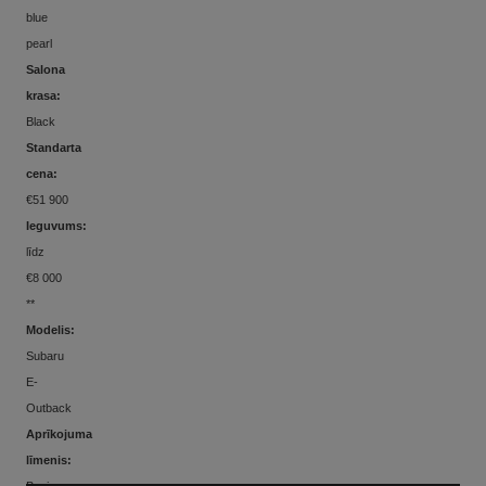
blue
pearl
Salona
krasa:
Black
Standarta
cena:
€51 900
Ieguvums:
līdz
€8 000
**
Modelis:
Subaru
E-
Outback
Aprīkojuma
līmenis:
Business