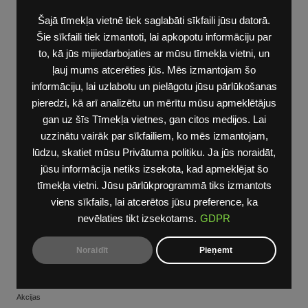
Jauda
Šajā tīmekļa vietnē tiek saglabāti sīkfaili jūsu datorā.
zs / kw:
Šie sīkfaili tiek izmantoti, lai apkopotu informāciju par
380/280
to, kā jūs mijiedarbojaties ar mūsu tīmekļa vietni, un
Degvielas
ļauj mums atcerēties jūs. Mēs izmantojam šo
veids:
informāciju, lai uzlabotu un pielāgotu jūsu pārlūkošanas
elektrība
pieredzi, kā arī analizētu un mērītu mūsu apmeklētājus
Gala
gan uz šīs Tīmekļa vietnes, gan citos medijos. Lai
cena
uzzinātu vairāk par sīkfailiem, ko mēs izmantojam,
€43 900
lūdzu, skatiet mūsu Privātuma politiku. Ja jūs noraidāt,
Parnesumkarba:
jūsu informācija netiks izsekota, kad apmeklējat šo
Direct
tīmekļa vietni. Jūsu pārlūkprogrammā tiks izmantots
drive
viens sīkfails, lai atcerētos jūsu preference, ka
Līzings
nevēlaties tikt izsekotams.
GDPR
no:
411
Noraidīt
Pieņemt
eur/men.
Akcijas:
Akcijas