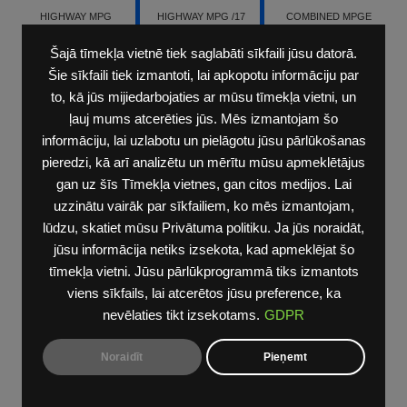
HIGHWAY MPG
HIGHWAY MPG /17
COMBINED MPGE
CHRYSLER
CITY MPG
520 MILES TOTAL
PACIFICA GAS
CHRYSLER
RANGE CHRYSLER
Šajā tīmekļa vietnē tiek saglabāti sīkfaili jūsu datorā.
FWD
PACIFICA GAS
PACIFICA PLUG-IN
MANUFACTURER’S
WITH AVAILABLE
HYBRID EPA
Šie sīkfaili tiek izmantoti, lai apkopotu informāciju par
ESTIMATED
AWD EPA
ESTIMATED
to, kā jūs mijiedarbojaties ar mūsu tīmekļa vietni, un
ESTIMATED
ļauj mums atcerēties jūs. Mēs izmantojam šo
informāciju, lai uzlabotu un pielāgotu jūsu pārlūkošanas
pieredzi, kā arī analizētu un mērītu mūsu apmeklētājus
gan uz šīs Tīmekļa vietnes, gan citos medijos. Lai
uzzinātu vairāk par sīkfailiem, ko mēs izmantojam,
lūdzu, skatiet mūsu Privātuma politiku. Ja jūs noraidāt,
jūsu informācija netiks izsekota, kad apmeklējat šo
tīmekļa vietni. Jūsu pārlūkprogrammā tiks izmantots
viens sīkfails, lai atcerētos jūsu preference, ka
nevēlaties tikt izsekotams.
GDPR
Noraidīt
Pieņemt
Haul of Fame