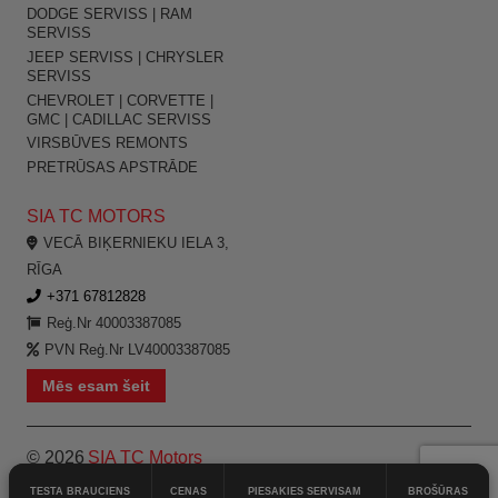
DODGE SERVISS | RAM
SERVISS
JEEP SERVISS | CHRYSLER
SERVISS
CHEVROLET | CORVETTE |
GMC | CADILLAC SERVISS
VIRSBŪVES REMONTS
PRETRŪSAS APSTRĀDE
SIA TC MOTORS
VECĀ BIĶERNIEKU IELA 3,
RĪGA
+371 67812828
Reģ.Nr 40003387085
PVN Reģ.Nr LV40003387085
Mēs esam šeit
© 2026
SIA TC Motors
TESTA BRAUCIENS
CENAS
PIESAKIES SERVISAM
BROŠŪRAS